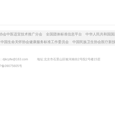
协会中医适宜技术推广分会
全国团体标准信息平台
中华人民共和国国
中国生命关怀协会健康服务标准工作委员会
中国民族卫生协会医疗新
djkcyfw@163.com
地址:北京市石景山区银河南街2号院2号楼15层
P备09075605号